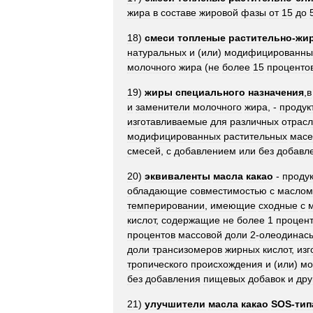
жира
в
составе
жировой
фазы
от
15
до
18
)
смеси
топленые
растительно
-
жи
натуральных
и
(
или
)
модифицированны
молочного
жира
(
не
более
15
проценто
19
)
жиры
специального
назначения
,
в
и
заменители
молочного
жира
, -
продук
изготавливаемые
для
различных
отрас
модифицированных
растительных
масе
смесей
,
с
добавлением
или
без
добавл
20
)
эквиваленты
масла
какао
-
проду
обладающие
совместимостью
с
маслом
темперировании
,
имеющие
сходные
с
кислот
,
содержащие
не
более
1
процен
процентов
массовой
доли
2
-
олеодинас
доли
трансизомеров
жирных
кислот
,
изг
тропического
происхождения
и
(
или
)
мо
без
добавления
пищевых
добавок
и
дру
21
)
улучшители
масла
какао
SOS
-
тип