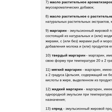
7
)
масло
растительное
ароматизиро
вкусоароматических
добавок
;
8
)
масло
растительное
с
раститель
натуральных
растительных
экстрактов
,
9
)
маргарин
-
эмульсионный
жировой
п
состоящий
из
натуральных
и
(
или
)
мод
жирами
,
с
(
или
без
)
жирами
рыб
и
морс
добавления
молока
и
(
или
)
продуктов
е
10
)
твердый
маргарин
-
маргарин
,
им
свою
форму
при
температуре
20
±
2
гр
11
)
мягкий
маргарин
-
маргарин
,
имею
±
2
градуса
Цельсия
,
содержащий
не
б
кислоты
в
жире
,
выделенном
из
продукт
12
)
жидкий
маргарин
-
маргарин
,
име
однородной
эмульсии
при
температура
назначения
;
13
)
спред
-
эмульсионный
жировой
про