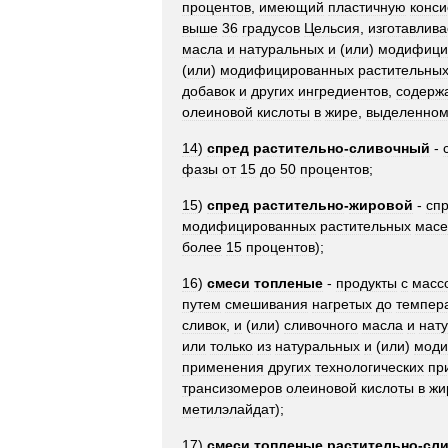
процентов
,
имеющий
пластичную
конс
выше
36
градусов
Цельсия
,
изготавлив
масла
и
натуральных
и
(
или
)
модифици
(
или
)
модифицированных
растительны
добавок
и
других
ингредиентов
,
содерж
олеиновой
кислоты
в
жире
,
выделенно
14
)
спред
растительно
-
сливочный
-
фазы
от
15
до
50
процентов
;
15
)
спред
растительно
-
жировой
-
сп
модифицированных
растительных
масе
более
15
процентов
);
16
)
смеси
топленые
-
продукты
с
масс
путем
смешивания
нагретых
до
темпер
сливок
,
и
(
или
)
сливочного
масла
и
нат
или
только
из
натуральных
и
(
или
)
моди
применения
других
технологических
пр
трансизомеров
олеиновой
кислоты
в
жи
метилэлайдат
);
17
)
смеси
топленые
растительно
-
сл