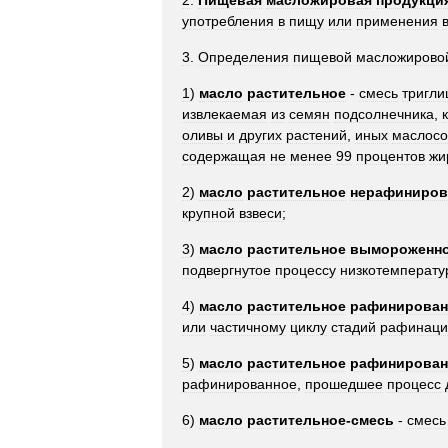
2
.
Пищевая
масложировая
продукци
употребления
в
пищу
или
применения
3
.
Определения
пищевой
масложирово
1
)
масло
растительное
-
смесь
тригли
извлекаемая
из
семян
подсолнечника
,
оливы
и
других
растений
,
иных
маслос
содержащая
не
менее
99
процентов
жи
2
)
масло
растительное
нерафиниров
крупной
взвеси
;
3
)
масло
растительное
вымороженн
подвергнутое
процессу
низкотемперату
4
)
масло
растительное
рафинирован
или
частичному
циклу
стадий
рафинаци
5
)
масло
растительное
рафинирован
рафинированное
,
прошедшее
процесс
6
)
масло
растительное
-
смесь
-
смесь