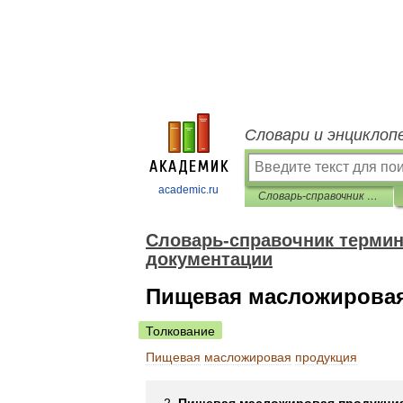
Словари и энциклоп
academic.ru
Словарь-справочник терминов нормативно-технической документации
Словарь-справочник термин
документации
Пищевая масложировая
Толкование
Пищевая
масложировая
продукция