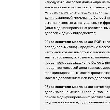
-
продукты
с
массовой
долей
жира
не
м
маслом
какао
в
любых
соотношениях
,
н
которых
является
2
-
олеодистеарин
(
до
доли
лауриновой
кислоты
,
не
более
2
п
изготавливаемые
из
натуральных
и
фра
(
или
)
модифицированных
растительны
добавок
и
других
ингредиентов
;
22
)
заменители
масла
какао
POP
-
тип
олеодипальмитина
) -
продукты
с
массо
частичной
совместимостью
с
маслом
ка
темперировании
,
основным
компонент
процентов
),
содержащие
не
более
1
пр
процентов
массовой
доли
трансизомер
фракционированных
масел
тропическо
масел
с
добавлением
или
без
добавле
23
)
заменители
масла
какао
нетемпе
долей
жира
не
менее
99
процентов
,
не
основе
модифицированных
растительн
лауриновой
кислоты
,
с
добавлением
ил