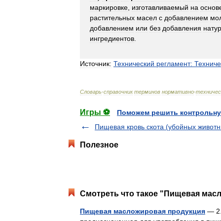
маркировке
,
изготавливаемый
на
основ
растительных
масел
с
добавлением
мо
добавлением
или
без
добавления
нату
ингредиентов
.
Источник:
Технический
регламент:
Техниче
Словарь
-
справочник
терминов
нормативно
-
техничес
Игры ⚽
Поможем решить контрольну
Пищевая кровь скота (убойных животн
Полезное
Смотреть что такое "Пищевая масл
Пищевая масложировая продукция
— 2.