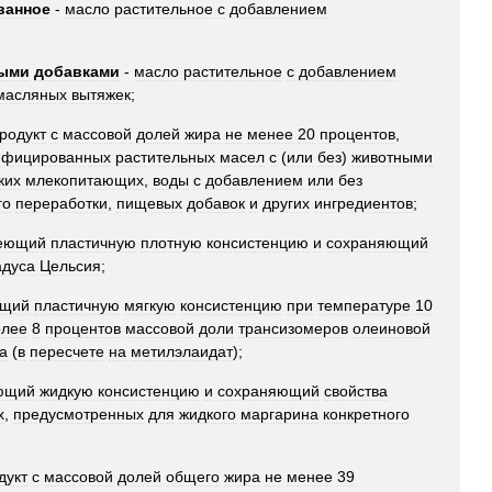
ванное
-
масло
растительное
с
добавлением
ными
добавками
-
масло
растительное
с
добавлением
масляных
вытяжек
;
родукт
с
массовой
долей
жира
не
менее
20
процентов
,
ифицированных
растительных
масел
с
(
или
без
)
животными
ких
млекопитающих
,
воды
с
добавлением
или
без
го
переработки
,
пищевых
добавок
и
других
ингредиентов
;
еющий
пластичную
плотную
консистенцию
и
сохраняющий
адуса
Цельсия
;
щий
пластичную
мягкую
консистенцию
при
температуре
10
олее
8
процентов
массовой
доли
трансизомеров
олеиновой
а
(
в
пересчете
на
метилэлаидат
);
ющий
жидкую
консистенцию
и
сохраняющий
свойства
х
,
предусмотренных
для
жидкого
маргарина
конкретного
дукт
с
массовой
долей
общего
жира
не
менее
39