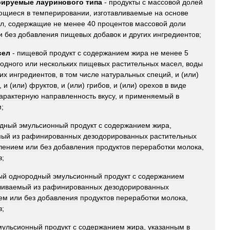
рируемые
лауринового
типа
-
продукты
с
массовой
долей
ющиеся
в
темперировании
,
изготавливаемые
на
основе
л
,
содержащие
не
менее
40
процентов
массовой
доли
и
без
добавления
пищевых
добавок
и
других
ингредиентов
;
сел
-
пищевой
продукт
с
содержанием
жира
не
менее
5
одного
или
нескольких
пищевых
растительных
масел
,
воды
их
ингредиентов
,
в
том
числе
натуральных
специй
,
и
(
или
)
,
и
(
или
)
фруктов
,
и
(
или
)
грибов
,
и
(
или
)
орехов
в
виде
арактерную
направленность
вкусу
,
и
применяемый
в
м
;
одный
эмульсионный
продукт
с
содержанием
жира
,
мый
из
рафинированных
дезодорированных
растительных
лением
или
без
добавления
продуктов
переработки
молока
,
в
;
ый
однородный
эмульсионный
продукт
с
содержанием
ливаемый
из
рафинированных
дезодорированных
ем
или
без
добавления
продуктов
переработки
молока
,
в
;
мульсионный
продукт
с
содержанием
жира
,
указанным
в