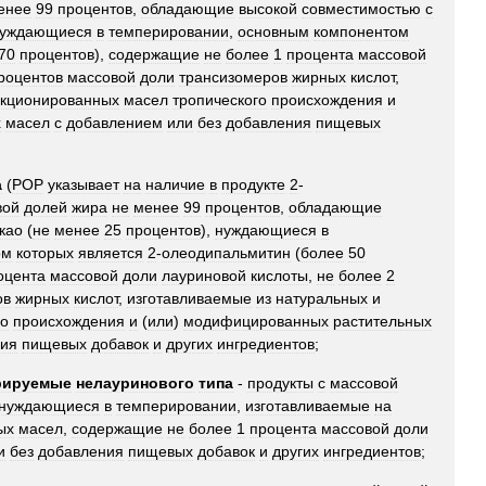
енее
99
процентов
,
обладающие
высокой
совместимостью
с
уждающиеся
в
темперировании
,
основным
компонентом
70
процентов
),
содержащие
не
более
1
процента
массовой
роцентов
массовой
доли
трансизомеров
жирных
кислот
,
кционированных
масел
тропического
происхождения
и
х
масел
с
добавлением
или
без
добавления
пищевых
а
(
POP
указывает
на
наличие
в
продукте
2
-
вой
долей
жира
не
менее
99
процентов
,
обладающие
као
(
не
менее
25
процентов
),
нуждающиеся
в
ом
которых
является
2
-
олеодипальмитин
(
более
50
оцента
массовой
доли
лауриновой
кислоты
,
не
более
2
ов
жирных
кислот
,
изготавливаемые
из
натуральных
и
го
происхождения
и
(
или
)
модифицированных
растительных
ния
пищевых
добавок
и
других
ингредиентов
;
рируемые
нелауринового
типа
-
продукты
с
массовой
нуждающиеся
в
темперировании
,
изготавливаемые
на
ых
масел
,
содержащие
не
более
1
процента
массовой
доли
и
без
добавления
пищевых
добавок
и
других
ингредиентов
;