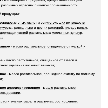
я
-
масложировая
продукция
,
предназначенная
для
в
различных
отраслях
пищевой
промышленности
.
й
продукции:
церидов
жирных
кислот
и
сопутствующих
им
веществ
,
кукурузы
,
рапса
,
льна
и
других
растений
,
плодов
пальм
,
одержащих
частей
растительных
масличных
культур
,
ра
;
анное
-
масло
растительное
,
очищенное
от
мелкой
и
ое
-
масло
растительное
,
очищенное
от
взвеси
и
рного
удаления
восковых
веществ
;
ное
-
масло
растительное
,
прошедшее
очистку
по
полному
и
;
ное
дезодорированное
-
масло
растительное
дезодорации
;
растительных
масел
в
различных
соотношениях
;