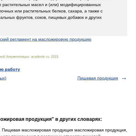
е
растительных
масел
и
(
или
)
модифицированных
лочных
или
растительных
белков
,
сахара
,
а
также
с
ральных
фруктов
,
соков
,
пищевых
добавок
и
других
ский
регламент
на
масложировую
продукцию
кой
документации
.
academic
.
ru
.
2015
.
ю работу
ых)
Пищевая продукция
ожировая продукция" в других словарях:
 Пищевая масложировая продукция масложировая продукция,