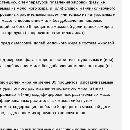
истенцию
,
с
температурой
плавления
жировой
фазы
не
аемый
из
молочного
жира
,
и
(
или
)
сливок
,
и
(
или
)
сливочного
рованных
растительных
масел
или
только
из
натуральных
и
х
масел
с
добавлением
или
без
добавления
пищевых
ащий
не
более
8
процентов
массовой
доли
трансизомеров
м
из
продукта
(
в
пересчете
на
метилэлаидат
);
спред
с
массовой
долей
молочного
жира
в
составе
жировой
ред
,
жировая
фаза
которого
состоит
из
натуральных
и
(
или
)
л
с
добавлением
или
без
добавления
молочного
жира
(
не
овой
долей
жира
не
менее
99
процентов
,
изготавливаемые
атуры
полного
расплавления
молочного
жира
,
и
(
или
)
уральных
и
(
или
)
модифицированных
растительных
масел
фицированных
растительных
масел
либо
путем
иемов
,
содержащие
не
более
8
процентов
массовой
доли
ре
,
выделенном
из
продукта
(
в
пересчете
на
ивочные
-
смеси
топленые
с
массовой
долей
молочного