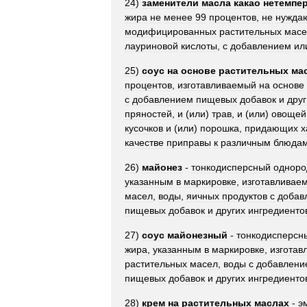
24
)
заменители
масла
какао
нетемпе
жира
не
менее
99
процентов
,
не
нужда
модифицированных
растительных
масе
лауриновой
кислоты
,
с
добавлением
ил
25
)
соус
на
основе
растительных
ма
процентов
,
изготавливаемый
на
основе
с
добавлением
пищевых
добавок
и
друг
пряностей
,
и
(
или
)
трав
,
и
(
или
)
овощей
кусочков
и
(
или
)
порошка
,
придающих
х
качестве
приправы
к
различным
блюда
26
)
майонез
-
тонкодисперсный
однор
указанным
в
маркировке
,
изготавливае
масел
,
воды
,
яичных
продуктов
с
добав
пищевых
добавок
и
других
ингредиенто
27
)
соус
майонезный
-
тонкодисперсн
жира
,
указанным
в
маркировке
,
изготав
растительных
масел
,
воды
с
добавлени
пищевых
добавок
и
других
ингредиенто
28
)
крем
на
растительных
маслах
-
э