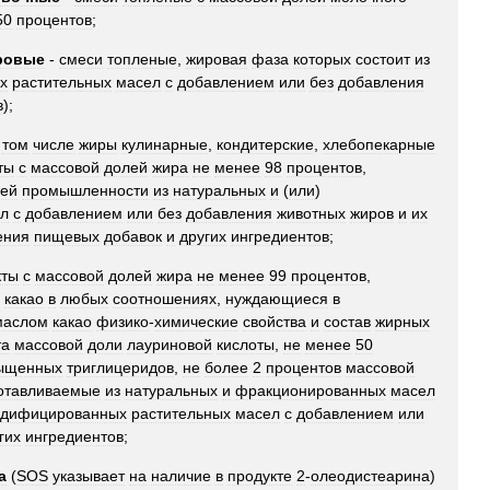
50
процентов
;
ровые
-
смеси
топленые
,
жировая
фаза
которых
состоит
из
х
растительных
масел
с
добавлением
или
без
добавления
в
);
том
числе
жиры
кулинарные
,
кондитерские
,
хлебопекарные
ты
с
массовой
долей
жира
не
менее
98
процентов
,
лей
промышленности
из
натуральных
и
(
или
)
л
с
добавлением
или
без
добавления
животных
жиров
и
их
ения
пищевых
добавок
и
других
ингредиентов
;
кты
с
массовой
долей
жира
не
менее
99
процентов
,
какао
в
любых
соотношениях
,
нуждающиеся
в
маслом
какао
физико
-
химические
свойства
и
состав
жирных
та
массовой
доли
лауриновой
кислоты
,
не
менее
50
ыщенных
триглицеридов
,
не
более
2
процентов
массовой
отавливаемые
из
натуральных
и
фракционированных
масел
дифицированных
растительных
масел
с
добавлением
или
гих
ингредиентов
;
а
(
SOS
указывает
на
наличие
в
продукте
2
-
олеодистеарина
)